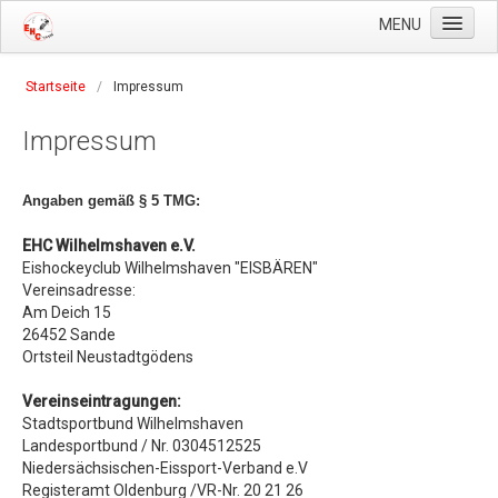
MENU
Home
Startseite
/
Impressum
Der Verein
Impressum
Geschichte
Satzung
Angaben gemäß § 5 TMG:
Beitragsordnung
EHC Wilhelmshaven e.V.
Eishockeyclub Wilhelmshaven "EISBÄREN"
Anträge
Vereinsadresse:
Vorstand
Am Deich 15
26452 Sande
Die Mannschaft(en)
Ortsteil Neustadtgödens
Der Kader
Vereinseintragungen:
Stadtsportbund Wilhelmshaven
News
Landesportbund / Nr. 0304512525
Tabelle & Ergebnisse
Niedersächsischen-Eissport-Verband e.V
Registeramt Oldenburg /VR-Nr. 20 21 26