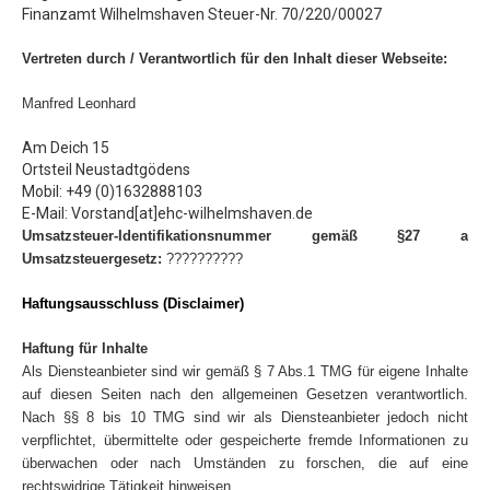
Hobbymannschaft
Finanzamt Wilhelmshaven Steuer-Nr. 70/220/00027
Die Hallen
Vertreten durch / Verantwortlich für den Inhalt dieser Webseite:
Sande
Manfred Leonhard
Impressum
Am Deich 15
Datenschutz
Ortsteil Neustadtgödens
Mobil: +49 (0)1632888103
Galerie
E-Mail: Vorstand[at]ehc-wilhelmshaven.de
Umsatzsteuer-Identifikationsnummer gemäß §27 a
Umsatzsteuergesetz:
??????????
Haftungsausschluss (Disclaimer)
Haftung für Inhalte
Als Diensteanbieter sind wir gemäß § 7 Abs.1 TMG für eigene Inhalte
auf diesen Seiten nach den allgemeinen Gesetzen verantwortlich.
Nach §§ 8 bis 10 TMG sind wir als Diensteanbieter jedoch nicht
verpflichtet, übermittelte oder gespeicherte fremde Informationen zu
überwachen oder nach Umständen zu forschen, die auf eine
rechtswidrige Tätigkeit hinweisen.